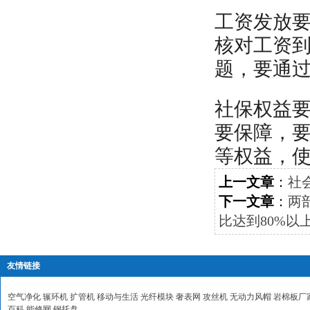
工资发放
核对工资
题，要通
社保权益
要保障，
等权益，使
上一文章
：
社
下一文章
：
两
比达到80%以
友情链接
空气净化
辗环机
扩管机
移动与生活
光纤模块
奢表网
攻丝机
无动力风帽
岩棉板厂
百科
能修网
钢托盘