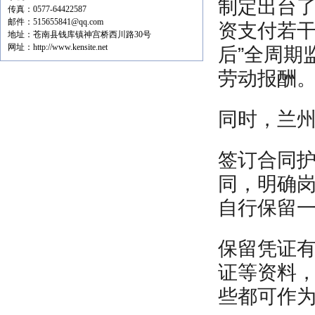
制定出台
传真：0577-64422587
邮件：515655841@qq.com
资支付若干
地址：苍南县钱库镇神宫桥西川路30号
网址：http://www.kensite.net
后”全周期
劳动报酬
同时，兰
签订合同
同，明确
自行保留
保留凭证
证等资料
些都可作为