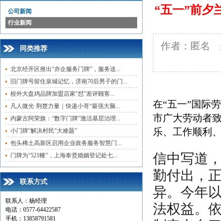
“五一”前
公司新闻
行业新闻
作者：匿名 来
同类推荐
北京经开区推出“亦企服务门牌”，服务送...
旧门牌号留住泉城记忆，济南70后男子的门...
校外大盘鸡品牌加盟店家“怼”差评顾客...
在“五一”国际
凡人微光·荆楚力量｜快递小哥“最强大脑...
市广大劳动者
内蒙古阿荣旗：“数字门牌”激活基层治理...
乐、工作顺利
小门牌”解决村民“大难题”
包头稀土高新区启用企业政务服务智慧门...
信中写道
门牌为“521幢”，上海奉贤婚姻登记处七...
勤付出，
联系方式
异。今年
联系人：杨经理
法权益。
电话：0577-64422587
手机：13858791581