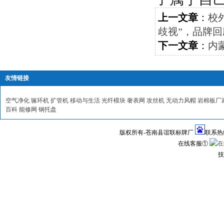
上一文章
：
校
歧视”，品牌回应
下一文章
：
内
友情链接
空气净化
辗环机
扩管机
移动与生活
光纤模块
奢表网
攻丝机
无动力风帽
岩棉板厂
百科
能修网
钢托盘
版权所有-苍南县谊联标牌厂
联系热线1
在线客服①
技