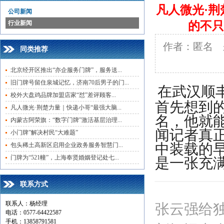
凡人微光·荆
公司新闻
行业新闻
的不只
作者：匿名 来
同类推荐
北京经开区推出“亦企服务门牌”，服务送...
旧门牌号留住泉城记忆，济南70后男子的门...
在武汉顺
校外大盘鸡品牌加盟店家“怼”差评顾客...
首先想到的
凡人微光·荆楚力量｜快递小哥“最强大脑...
名，他就
内蒙古阿荣旗：“数字门牌”激活基层治理...
闻记者真
小门牌”解决村民“大难题”
中装载的
包头稀土高新区启用企业政务服务智慧门...
门牌为“521幢”，上海奉贤婚姻登记处七...
是一张充满
联系方式
联系人：杨经理
张云强给
电话：0577-64422587
手机：13858791581