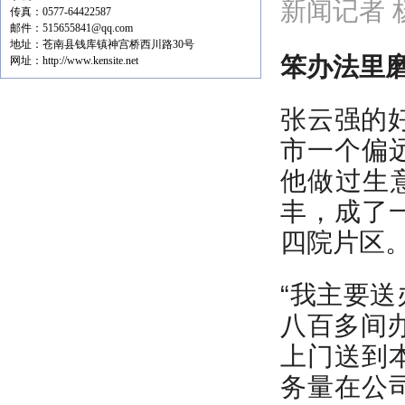
新闻记者 
传真：0577-64422587
邮件：515655841@qq.com
地址：苍南县钱库镇神宫桥西川路30号
笨
办法
里
网址：http://www.kensite.net
张云强的好
市一个偏
他做过生意
丰，成了
四院片区
“我主要
八百多间
上门送到
务量在公