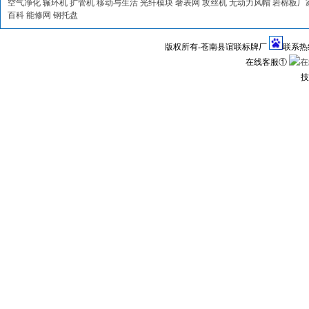
空气净化
辗环机
扩管机
移动与生活
光纤模块
奢表网
攻丝机
无动力风帽
岩棉板厂
百科
能修网
钢托盘
版权所有-苍南县谊联标牌厂
联系热线1
在线客服①
技